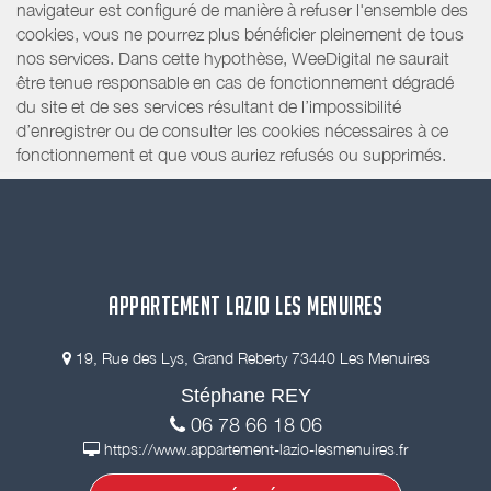
navigateur est configuré de manière à refuser l'ensemble des
cookies, vous ne pourrez plus bénéficier pleinement de tous
nos services. Dans cette hypothèse, WeeDigital ne saurait
être tenue responsable en cas de fonctionnement dégradé
du site et de ses services résultant de l’impossibilité
d’enregistrer ou de consulter les cookies nécessaires à ce
fonctionnement et que vous auriez refusés ou supprimés.
APPARTEMENT LAZIO LES MENUIRES
19, Rue des Lys, Grand Reberty 73440 Les Menuires
Stéphane REY
06 78 66 18 06
https://www.appartement-lazio-lesmenuires.fr